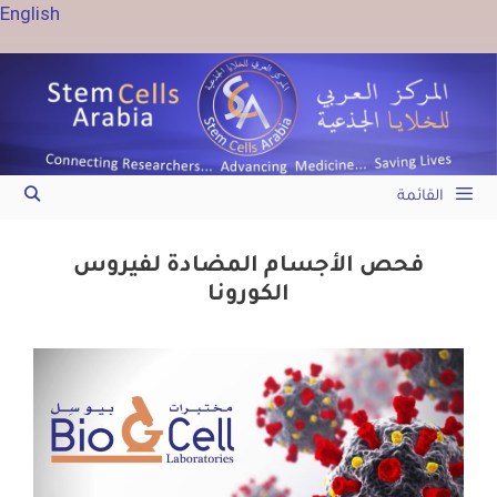
English
القائمة
فحص الأجسام المضادة لفيروس
الكورونا