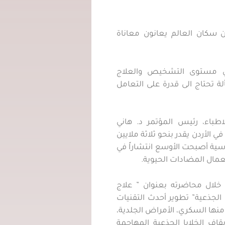
 في كلمتها خلال الافتتاح، أن نحو 30% من سكان العالم يعانون معاناة
ي مستوى التشخيص والعلاج
 تحتاج الى قدرة على التعامل
طباء، رئيس المؤتمر د. هاني
 الأردن يقدر بنحو ثلاثة ملايين
سية أصبحت الأوسع انتشاراً في
عمال المضادات الحيوية.
ي خلال محاضرته بعنوان ” علاج
 الجذعية” تطوير أحدث التقنيات
ومنها السكري، الأمراض الجلدية،
قاف الخلايا الجذعية المهاجمة