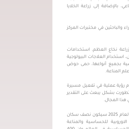
، بالإضافة إلى زراعة الخلايا
ء والباحثين في مختبرات المركز
زراعة نخاع العظم، استخدامات
ل، استخدام العلاجات البيولوجية
سية بجميع أنواعها، حمى حوض
لم المناعة.
دم رؤية عملية في تفعيل مسيرة
تطورت بشكل يبعث على التقدير
 هذا المجال.
وأشار رئيس الاكاديمية الاوروبية د. انتي لايوريما، أنه بحلول العام 2025 سيكون نصف سكان
لاوروبية للحساسية والمناعة