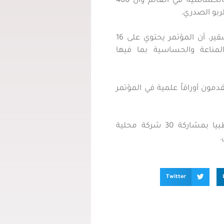
السريرية، مشيرا الى ان اكثر من مليار شخص مصابون بالحساسية في العالم وان 400
وأوضح رئيس اللجنة العلمية للمؤتمر الدكتور محمد ابوشقير، أن المؤتمر يحتوي على 16
ي تخصصات المناعة والحساسية بما فيها
ة أطباء من 15 دولة، و67 باحثاً سيقدمون أوراقاً علمية في المؤتمر
وإلى جانب المؤتمر افتتحت سمو الأميرة دينا، معرضا طبيا بمشاركة 30 شركة محلية
.
Twitter